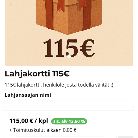
Lahjakortti 115€
115€ lahjakortti, henkilöle josta todella välität :).
Lahjansaajan nimi
115,00 € / kpl
sis. alv 13,50 %
+ Toimituskulut alkaen 0,00 €