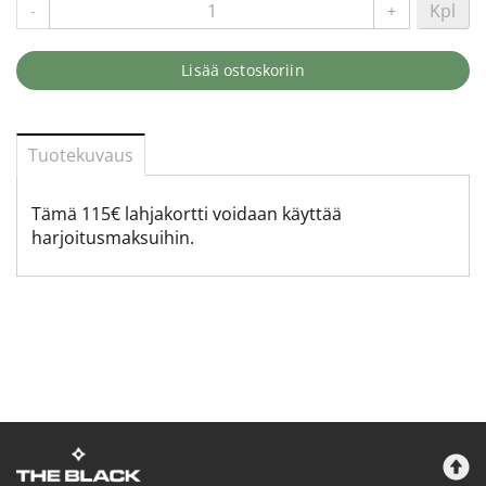
Kpl
-
+
Lisää ostoskoriin
Tuotekuvaus
Tämä 115€ lahjakortti voidaan käyttää
harjoitusmaksuihin.